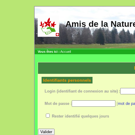
Amis de la Nat
Vous êtes ici :
Accueil
Identifiants personnels
Login (identifiant de connexion au site) :
Mot de passe :
[
mot de pa
Rester identifié quelques jours