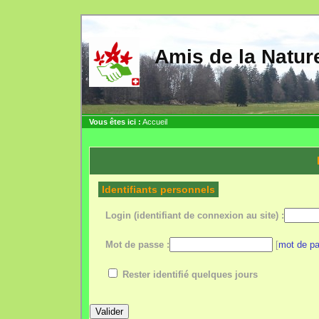
Amis de la Nat
Vous êtes ici :
Accueil
Identifiants personnels
Login (identifiant de connexion au site) :
Mot de passe :
[
mot de pa
Rester identifié quelques jours