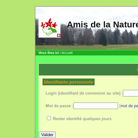
Amis de la Nat
Vous êtes ici :
Accueil
Identifiants personnels
Login (identifiant de connexion au site) :
Mot de passe :
[
mot de pa
Rester identifié quelques jours